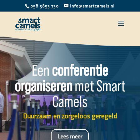
058 5853 730
info@smartcamels.nl
Een
conferentie
organiseren
met Smart
Camels
Duurzaam en zorgeloos geregeld
Lees meer