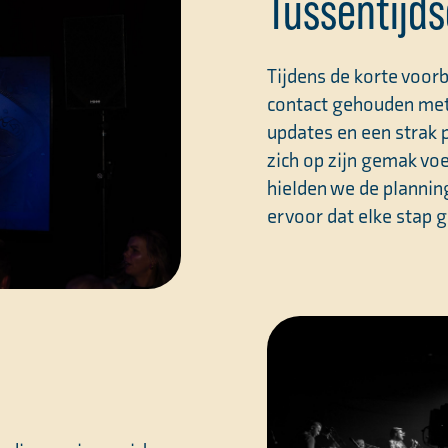
Tussentijd
Tijdens de korte voor
contact gehouden met
updates en een strak 
zich op zijn gemak vo
hielden we de plannin
ervoor dat elke stap