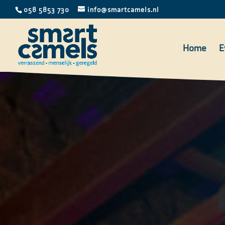
058 5853 730
info@smartcamels.nl
Home
E