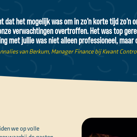
 dat het mogelijk was om in zo’n korte tijd zo’n o
onze verwachtingen overtroffen. Het was top gerege
 met jullie was niet alleen professioneel, maar o
nnalies van Berkum, Manager Finance bij Kwant Contro
iden we op volle
ner waarbij de gasten