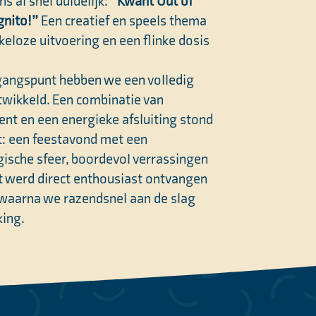
s al snel duidelijk:
“Kwant Out of
gnito!”
Een creatief en speels thema
keloze uitvoering en een flinke dosis
gangspunt hebben we een volledig
ikkeld. Een combinatie van
ent en een energieke afsluiting stond
at: een feestavond met een
ische sfeer, boordevol verrassingen
pt werd direct enthousiast ontvangen
 waarna we razendsnel aan de slag
king.