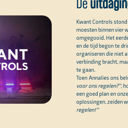
De
uitdagin
Kwant Controls stond 
moesten binnen vier 
omgegooid. Het eerder
en de tijd begon te d
organiseren die niet a
verbinding bracht, ma
te gaan.
Toen Annalies ons bel
voor ons regelen?”
, h
een goed plan en onze 
oplossingen, zeiden 
regelen!”