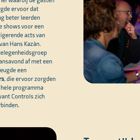
rgde ervoor dat
ng beter leerden
ee shows voor een
rigerende acts van
 van Hans Kazàn.
e gelegenheidsgroep
dansavond af met een
reugde een
rs
, die ervoor zorgden
et hele programma
ant Controls zich
rbinden.