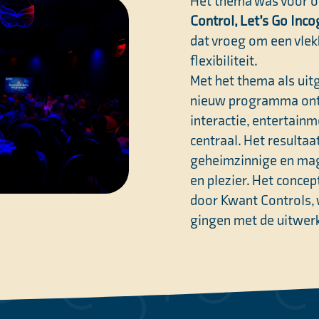
Het thema was voor on
Control, Let’s Go Inco
dat vroeg om een vlek
flexibiliteit.
Met het thema als uit
nieuw programma ontw
interactie, entertainm
centraal. Het resulta
geheimzinnige en mag
en plezier. Het conce
door Kwant Controls,
gingen met de uitwer