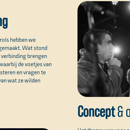
ng
trols hebben we
 gemaakt. Wat stond
n verbinding brengen
waarbij de voetjes van
isteren en vragen te
 van wat ze wilden
.
Concept
& 