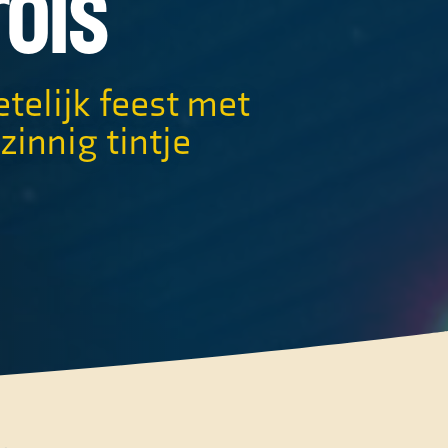
ols
telijk feest met
innig tintje