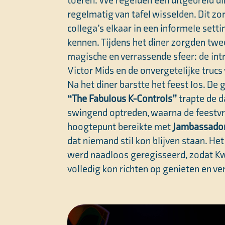
regelmatig van tafel wisselden. Dit zo
collega’s elkaar in een informele setti
kennen. Tijdens het diner zorgden tw
magische en verrassende sfeer: de int
Victor Mids en de onvergetelijke trucs
Na het diner barstte het feest los. D
“The Fabulous K-Controls”
trapte de 
swingend optreden, waarna de feestv
hoogtepunt bereikte met
Jambassado
dat niemand stil kon blijven staan. H
werd naadloos geregisseerd, zodat Kw
volledig kon richten op genieten en ve