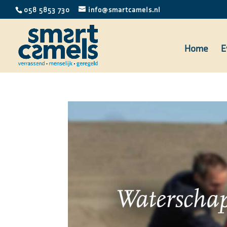
058 5853 730
info@smartcamels.nl
Home
E